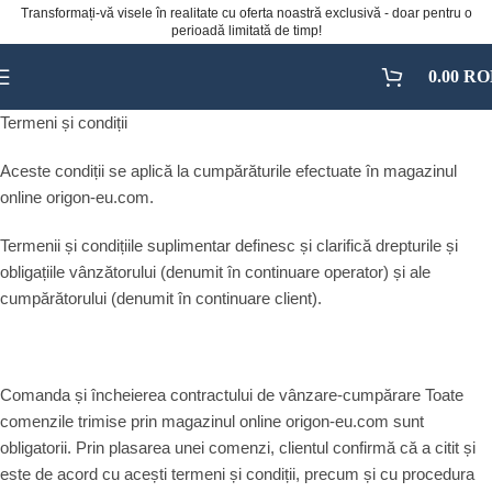
Transformați-vă visele în realitate cu oferta noastră exclusivă - doar pentru o
perioadă limitată de timp!
0.00
RO
Termeni și condiții
Aceste condiții se aplică la cumpărăturile efectuate în magazinul
online origon-eu.com.
Termenii și condițiile suplimentar definesc și clarifică drepturile și
obligațiile vânzătorului (denumit în continuare operator) și ale
cumpărătorului (denumit în continuare client).
Comanda și încheierea contractului de vânzare-cumpărare Toate
comenzile trimise prin magazinul online origon-eu.com sunt
obligatorii. Prin plasarea unei comenzi, clientul confirmă că a citit și
este de acord cu acești termeni și condiții, precum și cu procedura