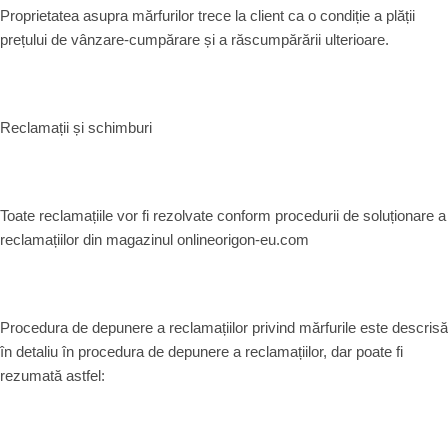
Proprietatea asupra mărfurilor trece la client ca o condiție a plății
prețului de vânzare-cumpărare și a răscumpărării ulterioare.
Reclamații și schimburi
Toate reclamațiile vor fi rezolvate conform procedurii de soluționare a
reclamațiilor din magazinul onlineorigon-eu.com
Procedura de depunere a reclamațiilor privind mărfurile este descrisă
în detaliu în procedura de depunere a reclamațiilor, dar poate fi
rezumată astfel: