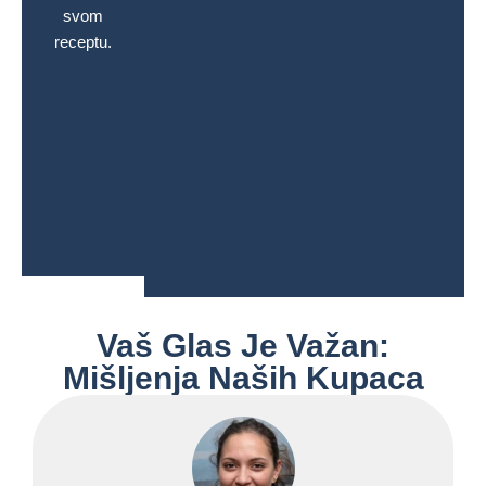
unaprijed
svom
zatvorite
funkcije ili
postavljenu
receptu.
vrata
ručnog
funkciju ili
pećnice.​
postavljanja
ručno
vremena i
postavite
temperature.
temperaturu
i vrijeme
kuhanja
prema
svom
receptu.​
Vaš Glas Je Važan:
Mišljenja Naših Kupaca