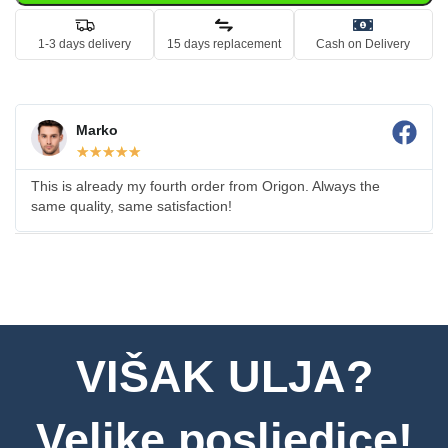
1-3 days delivery
15 days replacement
Cash on Delivery
Marko
☆
☆
☆
☆
☆
This is already my fourth order from Origon. Always the
same quality, same satisfaction!
VIŠAK ULJA?
Velike posljedice!​