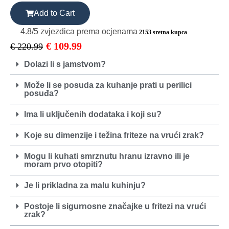
Add to Cart
4.8/5 zvjezdica prema ocjenama
2153 sretna kupca
€
109.99
€
220.99
Dolazi li s jamstvom?
Može li se posuda za kuhanje prati u perilici
posuđa?
Ima li uključenih dodataka i koji su?
Koje su dimenzije i težina friteze na vrući zrak?
Mogu li kuhati smrznutu hranu izravno ili je
moram prvo otopiti?
Je li prikladna za malu kuhinju?
Postoje li sigurnosne značajke u fritezi na vrući
zrak?