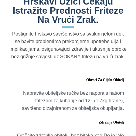
Hrskavi Užici Čekaju
Istražite Prednosti Friteze
Na Vrući Zrak.
Postignite hrskavo savršenstvo sa svakim jelom dok
se bavite problemima prekomjerne upotrebe ulja i
implikacijama, osiguravajući zdravije i ukusnije obroke
bez grižnje savjesti uz SOKANY fritezu na vrući zrak.
Obroci Za Cijelu Obitelj
Napravite obiteljske ručke bez napora s našom
fritezom za kuhanje od 12L (1,7kg hrane),
savršeno dizajniranom za obiteljska okupljanja.
Zdravija Obitelj
Ojačajte zdravlje obitelji, bez bitaka kao što je ‘Ne