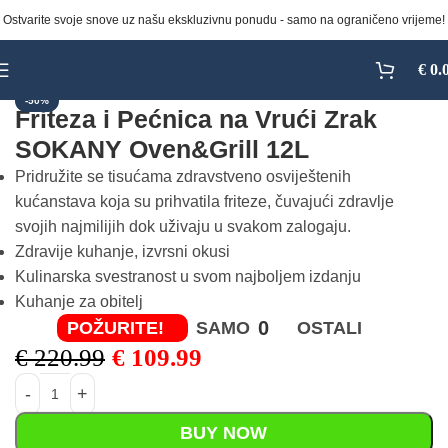
Ostvarite svoje snove uz našu ekskluzivnu ponudu - samo na ograničeno vrijeme!
Click to enlarge
€
0.
-50%
Friteza i Pećnica na Vrući Zrak
SOKANY Oven&Grill 12L
Pridružite se tisućama zdravstveno osviještenih
kućanstava koja su prihvatila friteze, čuvajući zdravlje
svojih najmilijih dok uživaju u svakom zalogaju.
Zdravije kuhanje, izvrsni okusi
Kulinarska svestranost u svom najboljem izdanju
Kuhanje za obitelj
0
POŽURITE!
SAMO
OSTALI
€
220.99
€
109.99
BUY NOW