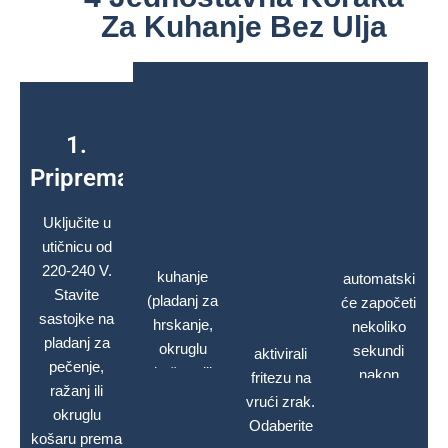
Za Kuhanje Bez Ulja
4.
2.
3.
1.
Pokrenite
Postavljanje
Uključite
Priprema
kuhanje​
I
Umetnite
Uključite u
Odaberite​
odabrani
Ciklus
utičnicu od
pribor za
kuhanja
Pritisnite
220-240 V.
kuhanje
automatski
gumb za
Stavite
(pladanj za
će započeti
uključivanje
sastojke na
hrskanje,
nekoliko
kako biste
pladanj za
okruglu
sekundi
aktivirali
pečenje,
košaru ili
nakon
fritezu na
ražanj ili
ražanj) u
odabira
vrući zrak.
okruglu
jedinicu i
unaprijed
Odaberite
košaru prema
dobro
postavljene