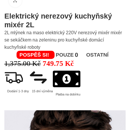
Click to enlarge
Elektrický nerezový kuchyňský
mixér 2L
2L mlýnek na maso elektrický 220V nerezový mixér mixér
se sekáčkem na zeleninu pro kuchyňské domácí
kuchyňské roboty
0
POSPĚŠ SI!
POUZE
OSTATNÍ
1,375.00
Kč
749.75
Kč
Dodání 1-3 dny
15 dní výměna
Platba na dobírku