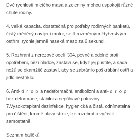
Dvě rychlosti mletého masa a zeleniny mohou uspokojit různé
chutě rodiny.
4. velká kapacita, dostatečná pro potřeby rodinných banketů,
čistý měděný navíjecí motor, se 4-rozměrným čtyřvrstvým
ostřím, rychle jemně naseká maso za 6 sekund.
5. Rozhraní z nerezové oceli 304, pevné a odolné proti
opotřebení, běží hladce, zastaví se, když jej pustíte, a sada
nožů se okamžitě zastaví, aby se zabránilo poškrábání ostří a
jídlo nestříklo.
6. Anti-ｄｒｏｐ a nedeformační, antikolizní a anti-ｄｒｏｐ
bez deformace, stabilní a nepřilnavé potraviny.
7.Vysokoteplotní dezinfekce, hygienická a čistá, odnímatelná
pro čištění, kromě hlavy stroje, lze rozebrat a vyčistit
samostatně.
Seznam balíčků: