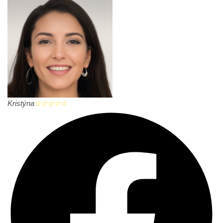
Kristýna
☆
☆
☆
☆
☆