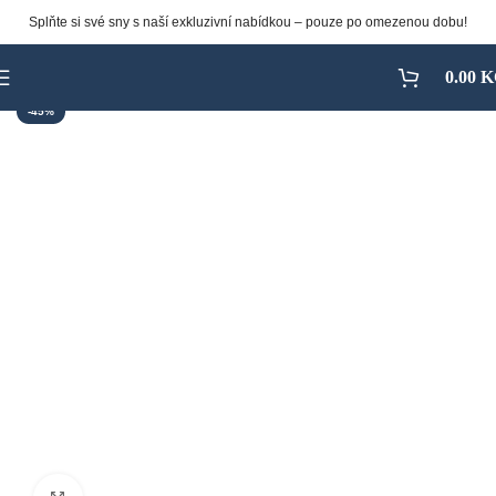
Splňte si své sny s naší exkluzivní nabídkou – pouze po omezenou dobu!
0.00
K
-45%