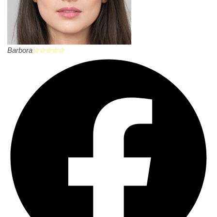
Barbora
☆
☆
☆
☆
☆