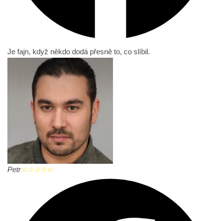
Je fajn, když někdo dodá přesně to, co slíbil.
Petr
☆
☆
☆
☆
☆